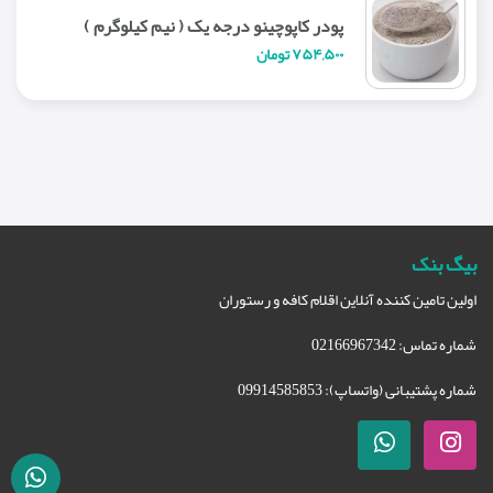
پودر کاپوچینو درجه یک ( نیم کیلوگرم )
۷۵۴,۵۰۰ تومان
بیگ بنک
اولین تامین کننده آنلاین اقلام کافه و رستوران
شماره تماس: 02166967342
شماره پشتیبانی (واتساپ): 09914585853